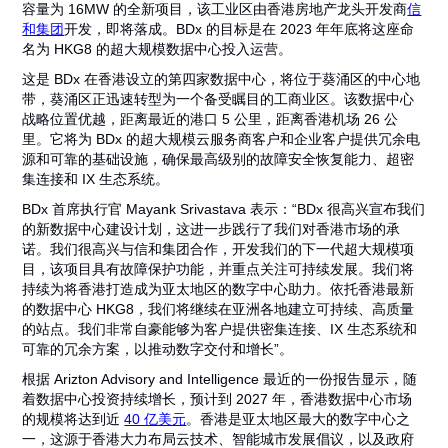
容量为 16MW 的全新项目，该工业区由香港房地产龙头开发商
信
和集团
开发，即将落成。BDx 的目标是在 2023 年年底将这座命
名为 HKG8 的超大规模数据中心投入运营。
这是 BDx 在香港设立的第四家数据中心，将位于葵涌区的中心地
带，葵涌区正迅速转型为一个备受瞩目的工商业区。该数据中心
战略位置优越，距离最近的港口 5 公里，距离香港机场 26 公
里。它将为 BDx 的超大规模云服务商客户和企业客户提供冗余电
源和可靠的基础设施，确保最高级别的故障安全恢复能力、超密
集连接和 IX 生态系统。
BDx 首席执行官 Mayank Srivastava 表示：“BDx 很高兴宣布我们
的新数据中心建设计划，这进一步践行了我们对香港市场的承
诺。我们很高兴与信和集团合作，开发我们的下一代超大规模项
目，该项目具有故障保护功能，并重点关注可持续发展。我们将
持续为将香港打造成为亚太地区的数字中心助力。依托香港最新
的数据中心 HKG8，我们将继续在亚洲各地建立可持续、高质量
的站点。我们非常自豪能够为客户提供密集连接、IX 生态系统和
可靠的冗余方案，以推动数字交付和增长”。
根据 Arizton Advisory and Intelligence 最近的一份报告显示，随
着数据中心投资持续增长，预计到 2027 年，香港数据中心市场
的规模将达到近
40 亿美元
。香港是亚太地区最大的数字中心之
一，这源于香港大力布局云技术、智能城市发展倡议，以及政府