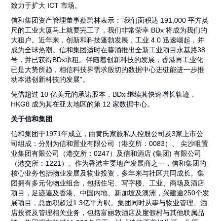
致力于扩大 ICT 市场。
信和集团资产管理董事蔡碧林表示：“我们面积达 191,000 平方英
尺的工业大厦马上就要完工了，我们非常荣幸 BDx 将成为我们的
大租户。近年来，创新和科技蓬勃发展，工业 4.0 迅速崛起，并
成为全球热潮。信和集团适时在葵涌推出全新工业项目永基路38
号，并已获得BDx承租。伴随着创新科技的发展，香港再工业化
已是大势所趋，相信科技界需求殷切的数据中心进驻能进一步推
动本港创新科技的发展”。
凭借超过 10 亿美元的承诺股本，BDx 继续其快速增长轨迹，
HKG8 成为其在亚太地区的第 12 家数据中心。
关于信和集团
信和集团于1971年成立，由黄氏家族私人控股公司及3家上市公
司组成：分别为信和置业有限公司（港交所：0083）、 尖沙咀置
业集团有限公司（港交所：0247）及信和酒店 (集团) 有限公司
（港交所：1221）。作为香港主要地产发展商之一，信和集团的
核心业务包括物业发展及物业投资，多年来与社区共同成长。集
团拥有多元化物业组合，包括住宅、写字楼、工业、商场及酒店
项目，足迹遍及香港、中国内地、新加坡及澳洲，兴建逾250个发
展项目，总面积超过1.3亿平方呎。集团同时从事与物业管理、酒
店投资及管理相关业务，包括富丽敦酒店及度假村与其他联属品