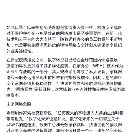
如同口罩可以保护您免受新型冠状病毒入侵一样，网络安全战略
对于保护整个企业免受致命的网络攻击是至关重要的。在新一代
技术和云平台的大力支持下，随着远程办公的员工数量的不断增
加，您需要实施经深思熟虑的弹性网络安全计划来确保整个组织
的业务连续性。
在新冠疫情爆发之前，数字转型就已经在全球范围内快速发展，
疫情的爆发更加速了其多样化趋势。在家办公（WFH）技术作为
企业生存战略的一部分，其大规模采用导致了私人设备、家庭网
络和云服务运用呈现出前所未有的指数级增长。因此，您的网络
安全蓝图必须具备稳健性、可快速扩展性和分散虚拟环境保护能
力。“网络弹性”是新目标，这意味着业务连续性和事件响应成为战
略资本。‍‍
未来网络危险
希腊剧作家索福克勒斯说，“任何庞大的事物进入人类的生活时都
带着诅咒。”数字化未来也是如此。数字化未来的一切都是关于
4G/5G的超连接、数据中心和云数据存储库、快速变化的物联网
以及随之而来的设备爆炸。新冠疫情只是一个不可避免的完美风