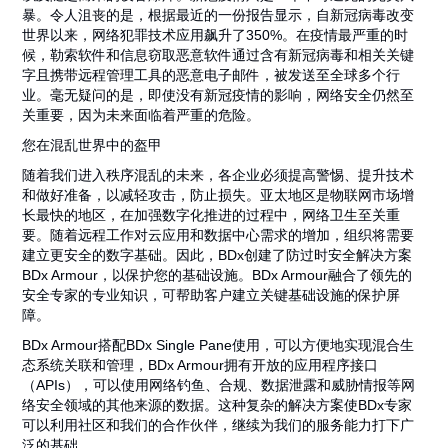
暴。令人沮丧的是，根据最近的一份报告显示，自新冠病毒改变
世界以来，网络犯罪技术应用飙升了350%。在疫情最严重的时
候，勒索软件和信息窃取恶意软件通过含有新冠病毒和相关关键
字且携带远程管理工具的恶意电子邮件，被发送至全球多个行
业。毫无疑问的是，即使没有新冠疫情的影响，网络安全仍然至
关重要，因为未来面临着严重的危险。‍‍
您在混乱世界中的盔甲
随着我们进入秩序混乱的未来，各企业必须提高警惕、提升技术
和做好准备，以减轻攻击，防止损失。亚太地区是物联网市场增
长最快的地区，在加强数字化推进的过程中，网络卫生至关重
要。随着远程工作对云应用和数据中心需求的增加，组织将需要
建立更安全的数字基础。因此，BDx创建了防过时安全解决方案
BDx Armour，以保护您的基础设施。BDx Armour融合了领先的
安全专家的专业知识，可帮助客户建立关键基础设施的保护屏
障。
BDx Armour搭配BDx Single Pane使用，可以方便地实现混合生
态系统关联和管理，BDx Armour拥有开放的应用程序接口
（APIs），可以使用网络钓鱼、合规、数据泄露和威胁情报等网
络安全领域的其他来源的数据。这种复杂的解决方案使BDx专家
可以利用社区和我们的合作伙伴，继续为我们的服务能力打下广
泛的基础。‍