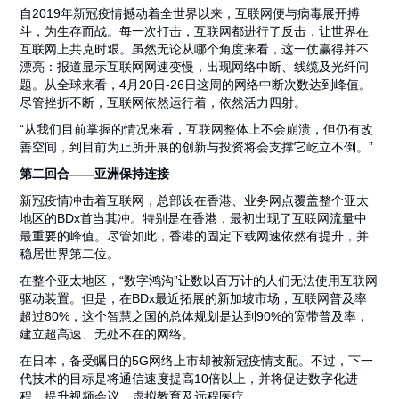
自2019年新冠疫情撼动着全世界以来，互联网便与病毒展开搏
斗，为生存而战。每一次打击，互联网都进行了反击，让世界在
互联网上共克时艰。虽然无论从哪个角度来看，这一仗赢得并不
漂亮：报道显示互联网网速变慢，出现网络中断、线缆及光纤问
题。从全球来看，4月20日-26日这周的网络中断次数达到峰值。
尽管挫折不断，互联网依然运行着，依然活力四射。
“从我们目前掌握的情况来看，互联网整体上不会崩溃，但仍有改
善空间，到目前为止所开展的创新与投资将会支撑它屹立不倒。”
第二回合——亚洲保持连接
新冠疫情冲击着互联网，总部设在香港、业务网点覆盖整个亚太
地区的BDx首当其冲。特别是在香港，最初出现了互联网流量中
最重要的峰值。尽管如此，香港的固定下载网速依然有提升，并
稳居世界第二位。
在整个亚太地区，“数字鸿沟”让数以百万计的人们无法使用互联网
驱动装置。但是，在BDx最近拓展的新加坡市场，互联网普及率
超过80%，这个智慧之国的总体规划是达到90%的宽带普及率，
建立超高速、无处不在的网络。
在日本，备受瞩目的5G网络上市却被新冠疫情支配。不过，下一
代技术的目标是将通信速度提高10倍以上，并将促进数字化进
程，提升视频会议、虚拟教育及远程医疗。